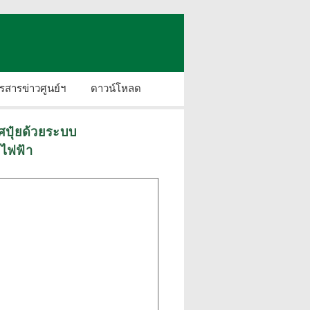
รสารข่าวศูนย์ฯ
ดาวน์โหลด
าศปุ๋ยด้วยระบบ
์ไฟฟ้า