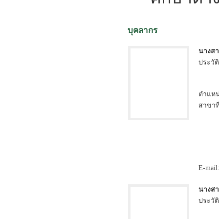
บุคลากร
นางส
ประวัต
ตำแหน่
สาขาที
E-mail
นางสา
ประวัต