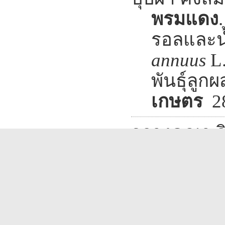
พรมแดง
รอลและน
annuus
L.
พันธุ์ลู
เกษตร
28
วรางคณา จิ
ทองทวี แ
ตรวจคัดก
ใน Micro
ประเทศ