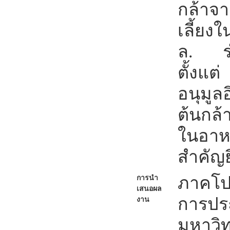
กล้าจ
เลี้ยง
ล. ร่
ตั้งแต
อนุมูล
ต้นกล้า
ในอาหา
สำคัญยิ
ภาคโป
การนำ
เสนอผล
การปร
งาน
มหาวิ