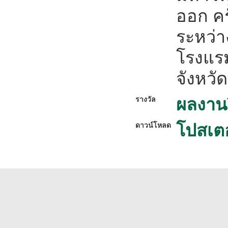
ออก ครั
ระหว่
โรงแร
จังหวัด
ผลงานว
รางวัล
โปสเตอร
ดาวน์โหลด