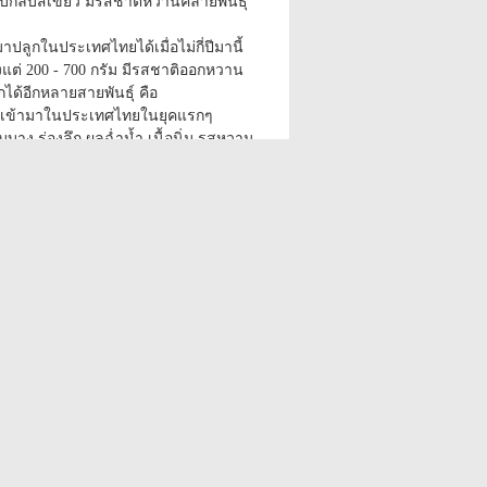
บกลีบสีเขียว มีรสชาติหวานคล้ายพันธุ์
้ามาปลูกในประเทศไทยได้เมื่อไม่กี่ปีมานี้
ตั้งแต่ 200 - 700 กรัม มีรสชาติออกหวาน
กได้อีกหลายสายพันธุ์ คือ
ยที่เข้ามาในประเทศไทยในยุคแรกๆ
บาง ร่องลึก ผลฉ่ำน้ำ เนื้อนิ่ม รสหวาน
ะเป็นสีเหลืองทอง ปัจจุบันมีปลูกกันมาก
็นอุตสาหกรรมทำน้ำมะเฟืองบรรจุ
ด้วย
้ามาภายหลังพันธุ์ บี 10 ลักษณะผลจะเล็ก
ทรงยาว กลีบใหญ่ ร่องตื้น มีเนื้อแข็ง
 ขอบกลีบมีฟองอากาศเห็นได้ชัด รส
ข้นกว่า บี 10 เหมาะสำหรับรับประทาน
การเพาะเมล็ด บี 10 และ บี 17 ซึ่งอยู่
์ยังมีอีกมาก
ห้ใช้ใบยอดของมะเฟือง รากหมาก และ
กษาไข้หวัดใหญ่ นอกจากนี้ยังแนะนำให้
้นเอ็น ได้อีกด้วย
อีใส
มใช้ถอนพิษเฮโรอีน และแก้ไข้