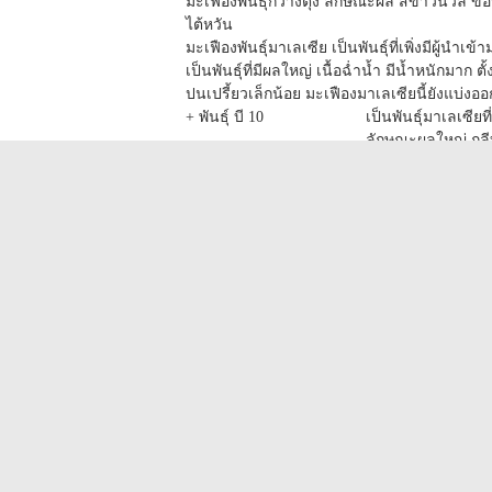
มะเฟืองพันธุ์กวางตุ้ง ลักษณะผล สีขาวนวล ขอ
ไต้หวัน
มะเฟืองพันธุ์มาเลเซีย เป็นพันธุ์ที่เพิ่งมีผู้นำเข
เป็นพันธุ์ที่มีผลใหญ่ เนื้อฉ่ำน้ำ มีน้ำหนักมาก 
ปนเปรี้ยวเล็กน้อย มะเฟืองมาเลเซียนี้ยังแบ่งออ
+ พันธุ์ บี 10
เป็นพันธุ์มาเลเซี
ลักษณะผลใหญ่ กลีบ
เมื่อสุกงอมจัด ผิวจ
และบางแห่งปลูกเป
กระป๋องจำหน่ายอีก
+ พันธุ์บี 17 (Honey Star)
เป็นพันธุ์ใหม่ที่เข
กว่า บี 10 แต่จะออก
กรอบ สีออกแดงส้ม
หวานอมเปรี้ยวเข้ม
ผลสด
+ พันธุ์ลูกผสมต่างๆ
หรือพันธุ์ที่เกิดจาก
ระหว่างทดลอง พันธุ
ใบ
แก้ไข้หวัด ปัสสาวะขัด แก้ปวด มีคำแนะนำใ
รากมะพร้าว มาต้มผสมกัน นำน้ำที่ได้มาดื่มใช้รั
ใช้ใบมะเฟื่องมาต้มน้ำอาบ เพื่อแก้ตุ่มคัน แก้เจ็บเส
ใบและยอด
นำมาบดละเอียด ใช้ทาตามตัวแก้อีสุก
ดอก
นำดอกมะเฟื่องมาต้มกับน้ำ น้ำที่ได้นำมาดื่