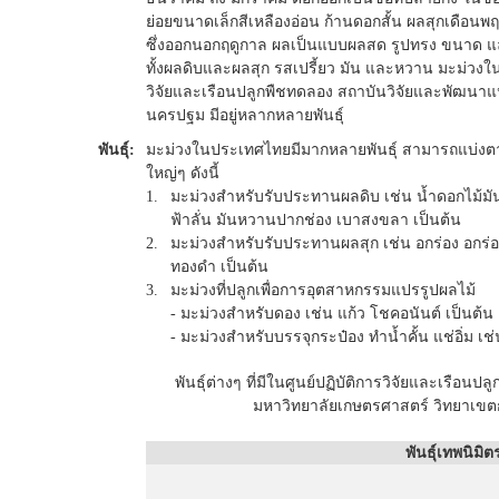
ย่อยขนาดเล็กสีเหลืองอ่อน ก้านดอกสั้น ผลสุกเดือนพ
ซึ่งออกนอกฤดูกาล ผลเป็นแบบผลสด รูปทรง ขนาด และส
ทั้งผลดิบและผลสุก รสเปรี้ยว มัน และหวาน มะม่วงใ
วิจัยและเรือนปลูกพืชทดลอง สถาบันวิจัยและพัฒนาแ
นครปฐม มีอยู่หลากหลายพันธุ์
พันธุ์:
มะม่วงในประเทศไทยมีมากหลายพันธุ์ สามารถแบ่งต
ใหญ่ๆ ดังนี้
1.
มะม่วงสำหรับรับประทานผลดิบ เช่น น้ำดอกไม้ม
ฟ้าลั่น มันหวานปากช่อง เบาสงขลา เป็นต้น
2.
มะม่วงสำหรับรับประทานผลสุก เช่น อกร่อง อกร่อ
ทองดำ เป็นต้น
3.
มะม่วงที่ปลูกเพื่อการอุตสาหกรรมแปรรูปผลไม้
- มะม่วงสำหรับดอง เช่น แก้ว โชคอนันต์ เป็นต้น
- มะม่วงสำหรับบรรจุกระป๋อง ทำน้ำคั้น แช่อิ่ม เ
พันธุ์ต่างๆ ที่มีในศูนย์ปฏิบัติการวิจัยและเร
มหาวิทยาลัยเกษตรศาสตร์ วิทยาเข
พันธุ์เทพนิมิต