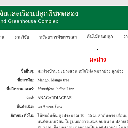
วิจัยและเรือนปลูกพืชทดลอง
 and Greenhouse Complex
ต้นไม้ทรงปลูก
วา
าน
งานวิจัย
ทรัพยากรพืชพรรณฯ
ติดต่อเรา
มะม่วง
ชื่ออื่นๆ:
มะม่วงบ้าน มะม่วงสวน หมักโม่ง หมากม่วง ลูกม่วง
ชื่อสามัญ:
Mango, Mango tree
ชื่อวิทยาศาสตร์:
Manaifera indica
Linn.
วงศ์:
ANACARDIACEAE
ถิ่นกำเนิด:
เอเชียเขตร้อน
ลักษณะทั่วไป:
ไม้พุ่มยืนต้น สูงประมาณ 10 - 15 ม. ลำต้นตรง เรือ
บนกิ่งแบบเวียน ใบรูปหอกยาวแกมขอบขนาน ปลายเ
ธันวาคม ถึง มกราคม ดอกออกเป็นช่อที่ปลายกิ่ง ในช่