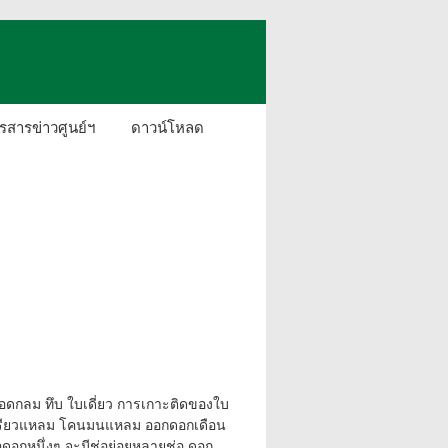
รสารข่าวศูนย์ฯ
ดาวน์โหลด
นยอดกลม ทึบ ใบเดี่ยว การเกาะติดของใบ
รียวแหลม โคนมนแหลม ออกดอกเดือน
อดอกหนึ่งๆ จะมีช่อย่อยหลายช่อ ดอก