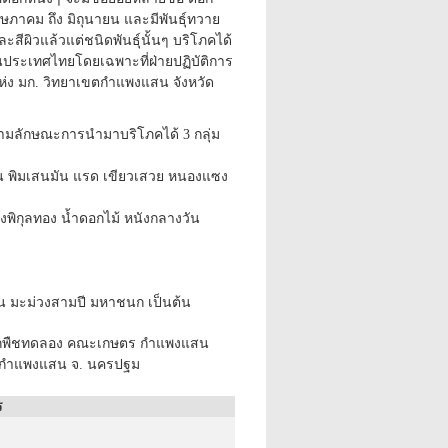
ฤษภาคม ถึง มิถุนายน และมีพันธุ์ทวาย
ีผิวแล้วแต่ชนิดพันธุ์นั้นๆ บริโภคได้
นประเทศไทยโดยเฉพาะที่ฝ่ายปฏิบัติการ
ห่ง มก. วิทยาเขตกำแพงแสน จังหวัด
ามลักษณะการนำมาบริโภคได้ 3 กลุ่ม
ัน พิมเสนมัน แรด เขียวเสวย หนองแซง
งพิกุลทอง น้ำดอกไม้ หนังกลางวัน
ช่น มะม่วงสามปี มหาชนก เป็นต้น
ือนปลูกพืชทดลอง คณะเกษตร กำแพงแสน
ตกำแพงแสน จ. นครปฐม
ร