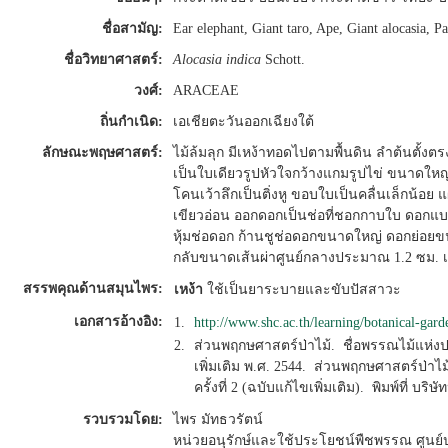
ชื่อสามัญ:
Ear elephant, Giant taro, Ape, Giant alocasia, Pa
ชื่อวิทยาศาสตร์:
Alocasia indica
Schott.
วงศ์:
ARACEAE
ถิ่นกำเนิด:
เอเชียตะวันออกเฉียงใต้
ลักษณะพฤษศาสตร์:
ไม้ล้มลุก มีเหง้าทอดไปตามพื้นดิน ลำต้นตั้งต
เป็นใบเดียวรูปหัวใจกว้างแกมรูปไข่ ขนาด
โคนเว้าลึกเป็นติ่งหู ขอบใบเป็นคลื่นเล็กน้อย
เขียวอ่อน ออกดอกเป็นช่อที่ชอกกาบใบ ดอกแบบ
หุ้มช่อดอก ก้านชูช่อดอกขนาดใหญ่ ดอกย่อย
กลับขนาดเส้นผ่าศูนย์กลางประมาณ 1.2 ซม. 
สรรพคุณด้านสมุนไพร:
เหง้า
ใช้เป็นยาระบายและขับปัสสาวะ
เอกสารอ้างอิง:
1.
http://www.shc.ac.th/learning/botanical-gar
2.
ส่วนพฤกษศาสตร์ป่าไม้. ชื่อพรรณไม้แห่งป
เพิ่มเติม พ.ศ. 2544. ส่วนพฤกษศาสตร์ป่าไม
ครั้งที่ 2 (ฉบับแก้ไขเพิ่มเติม). พิมพ์ที่ บ
รวบรวมโดย:
ไพร มัทธวรัตน์
หน่วยอนุรักษ์และใช้ประโยชน์พืชพรรณ ศูนย์ป