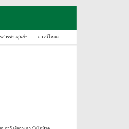
รสารข่าวศูนย์ฯ
ดาวน์โหลด
นกาวี เผือกกะลา มันโทป้าด