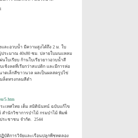
i
รงและอวบน้ำ มีความสูงได้ถึง 2 ม. ใบ
ใหญ่ประมาณ 40x80 ซม. ปลายใบมนแหลม
 แผ่นใบเรียบ ก้านใบเรียวยาวอวบน้ำสี
เชิงลดที่เรียกว่าสแปดิก และมีการห่อ
ขนาดเล็กสีขาวนวล ผลเป็นผลสดรูปไข่
เมล็ดทรงกลมสีดำ
den/5.htm
ระเทศไทย เต็ม สมิตินันทน์ ฉบับแก้ไข
้ สำนักวิชาการป่าไม้ กรมป่าไม้ พิมพ์
ริษัทประชาชน จำกัด. 2544
ฏิบัติการวิจัยและเรือนปลูกพืชทดลอง