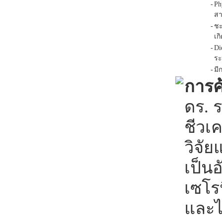
-
Ph
สา
-
ชะ
เก
-
Di
ระ
-
มี
การค
ดร. ร
ชีวเค
วิจั
เป็นอ
เซโรน
และได