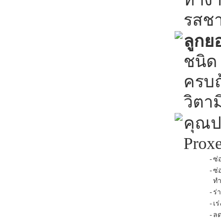
รสชา
ลูกย
ชนิด
ครบถ้
วิตา
คุณป
Prox
-
ซ่
-
ซ่
ทำ
-
ร่
-
เร
-
ลด