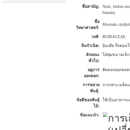
ชื่อสามัญ:
Noni, Indian mu
Islands)
ชื่อ
Morinda citrifol
วิทยาศาสตร์:
วงศ์:
RUBIACEAE
ถิ่นกำเนิด:
อินเดีย ถึงตอนใ
ลักษณะ
ไม้พุ่มขนาดเล็
ทั่วไป:
ฤดูการ
ติดดอกออกผลต
ออกดอก:
การขยาย
การเพาะเมล็ดแก
พันธุ์:
ข้อดีของพันธุ์
ใช้เป็นอาหารแ
ไม้:
ข้อแนะนำ:
การเก