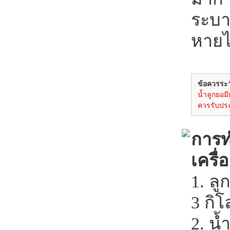
ระบา
หายไ
ข้อควรระว
น้ำลูกยอมี
ควรรับปร
การท
เครื่
1. ลู
3 กิโ
2. น