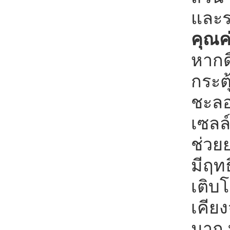
และร
คุณค
หากด
กระต
ชะลอ
เซลล
ช่วย
มีฤท
เติบ
เคีย
มาก 