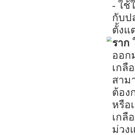
- ใช
กับป
ตั้งแต
ราก
ออกม
เกลือ
สามา
ต้องก
หรือ
เกลื
ม่วง