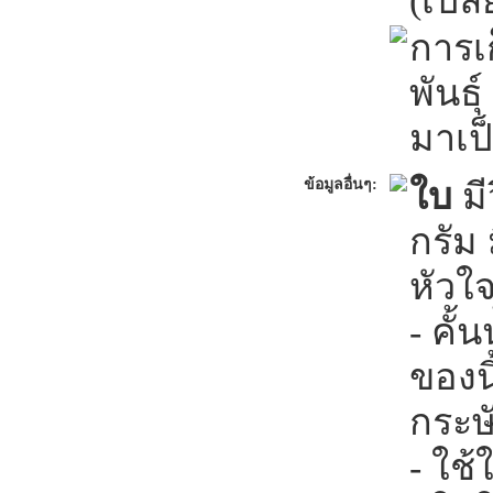
(เปลี
การเ
พันธุ
มาเป
ข้อมูลอื่นๆ:
ใบ
มี
กรัม
หัวใ
- คั
ของนิ
กระษ
- ใช้