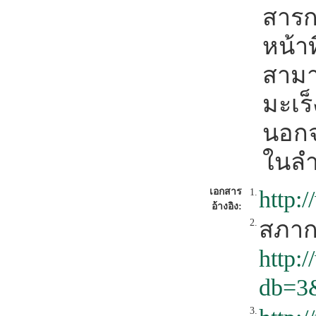
สารก
หน้า
สามา
มะเร
นอกจ
ในลำ
เอกสาร
http:
1.
อ้างอิง:
สภา
2.
http:
db=3
3.