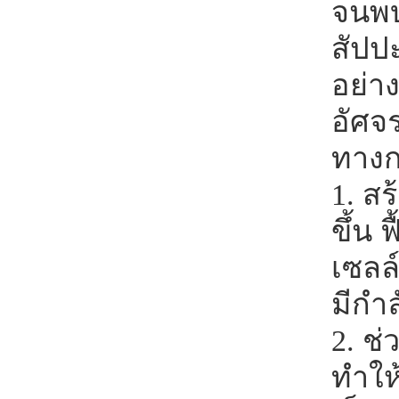
จนพบ
สัปป
อย่าง
อัศจ
ทางก
1. สร
ขึ้น 
เซลล์
มีกำ
2. ช
ทำให