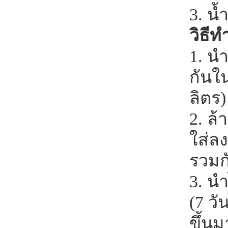
3. น
วิธีท
1. น
กันใ
ลิตร)
2. ล
ใส่ล
รวมก
3. นำ
(7 ว
ขึ้น