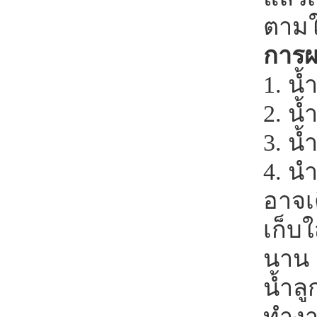
ตาม
การผ
1. น้
2. น้
3. น้
4. นำ
อาจเ
เก็บใ
นาน 7
น้ำลู
ทำงาน