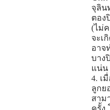
จุลิน
ตองป
(ไม่
จะเก
อาจท
บางป
แน่น
4. เม
ลูกยอ
สามา
ครั้ง