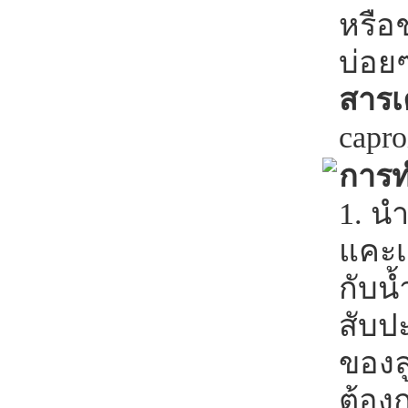
หรือช
บ่อยๆ
สารเ
capro
การท
1. น
แคะเ
กับน้
สับป
ของลู
ต้อง