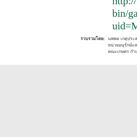
http:/
bin/g
uid=
รวบรวมโดย:
นพพล เกตุประ
หน่วยอนุรักษ์แ
คณะเกษตร กำแ