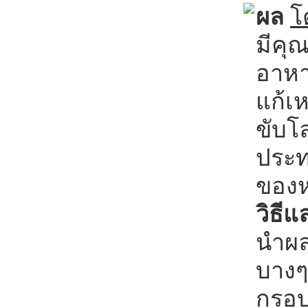
ผล
โ
มีคุ
อาหา
แก้เ
ขับโ
ประท
ของห
วิธีแ
นำผลย
บางๆ 
กรอบ 