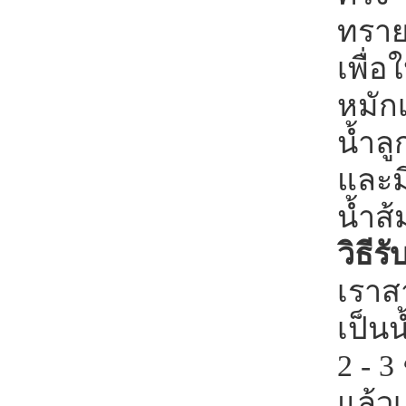
ทราย
เพื่อ
หมัก
น้ำลู
และม
น้ำส
วิธี
เราส
เป็น
2 - 3
แล้ว