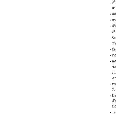
-
เป
สบ
-
ออ
-
กร
-
เก
-
เพ
-
Sc
ร่
-
มี
-
ต่
-
ลด
ฯ
-
ต่
An
-
คว
Sa
-
Da
เก
มี
-
Te