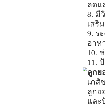
ลดแล
8. มี
เสริ
9. ร
อาหา
10. 
11. 
ลูกย
เภสั
ลูกย
และป