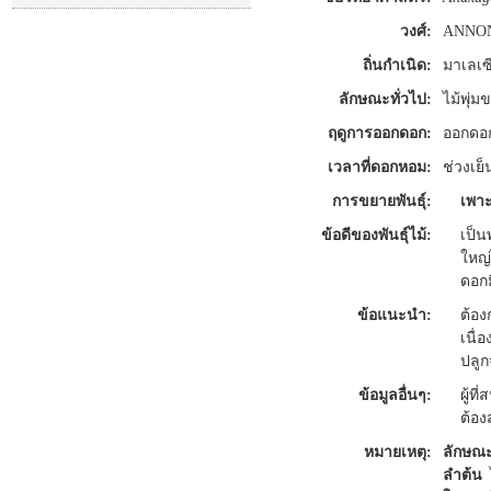
วงศ์:
ANNO
ถิ่นกำเนิด:
มาเลเซ
ลักษณะทั่วไป:
ไม้พุ่ม
ฤดูการออกดอก:
ออกดอก
เวลาที่ดอกหอม:
ช่วงเย็
การขยายพันธุ์:
เพาะ
ข้อดีของพันธุ์ไม้:
เป็น
ใหญ่
ดอกม
ข้อแนะนำ:
ต้อง
เนื่
ปลูก
ข้อมูลอื่นๆ:
ผู้ท
ต้อง
หมายเหตุ:
ลักษณ
ลำต้น