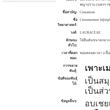
พญาปราบ (นครราชสีม
ชื่อสามัญ:
Cinnamom
ชื่อ
Cinnamomum bdjolgh
วิทยาศาสตร์:
วงศ์:
LAURACEAE
ลักษณะ
ไม้ยืนต้นขนาดกลาง ม
ทั่วไป:
เวลาที่ดอก
หอมตลอดเวลา (เนื้อ
หอม:
เพาะเม
การขยาย
พันธุ์:
เป็นสม
ข้อดีของพันธุ์
ไม้:
เป็นส่
อบเชยเ
ข้อมูลอื่นๆ: