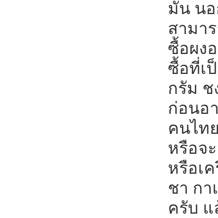
มัน นอก
สามาร
ซื้อผง
ซื้อที
กรัม ชง
ก่อนอ
คนไทยค
หรือจ
หรือเคร
ชา กาแ
ครับ แ