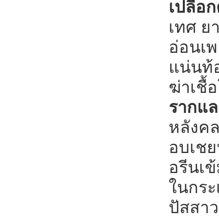
เปลือก
เทศ ยา
อ่อนเพ
แน่นท้อ
ฆ่าเชื
รากแล
หลังคล
อบเชยน
อรีนเข
ในกระเ
ปัสสาว