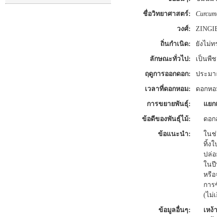
ชื่อวิทยาศาสตร์:
Curcum
วงศ์:
ZINGI
ถิ่นกำเนิด:
ยังไม่
ลักษณะทั่วไป:
เป็นพืช
ฤดูการออกดอก:
ประมาณ
เวลาที่ดอกหอม:
ดอกหอม
การขยายพันธุ์:
แยกเ
ข้อดีของพันธุ์ไม้:
ดอกส
ข้อแนะนำ:
ในช่
ทิ้ง
ปล่อ
ในปี
หรือ
การซ
(ไม่
ข้อมูลอื่นๆ:
เหง้