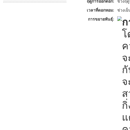
ฤดูการออกดอก:
ช่วงฤด
เวลาที่ดอกหอม:
ช่วงเย็
ก
การขยายพันธุ์:
โ
ค
จ
ก
จ
ส
ก
แ
ค