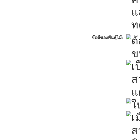
แ
ท
ต
ข้อดีของพันธุ์ไม้:
ข
เ
ส
แ
ใ
เ
ส