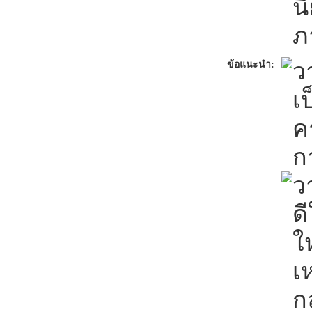
น
ภ
ว
ข้อแนะนำ:
เ
ค
ก
ว
ด
ใ
เ
ก