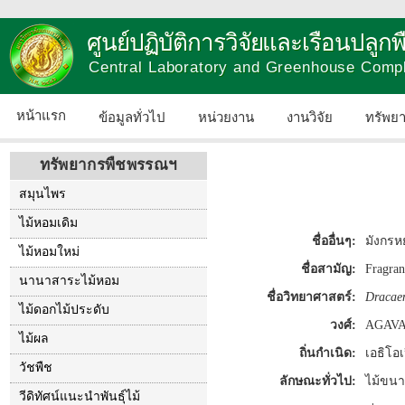
ศูนย์ปฏิบัติการวิจัยและเรือนปลู
Central Laboratory and Greenhouse Comp
หน้าแรก
ข้อมูลทั่วไป
หน่วยงาน
งานวิจัย
ทรัพย
ทรัพยากรพืชพรรณฯ
สมุนไพร
ไม้หอมเดิม
ชื่ออื่นๆ:
มังกรห
ไม้หอมใหม่
ชื่อสามัญ:
Fragran
นานาสาระไม้หอม
ชื่อวิทยาศาสตร์:
Dracaen
ไม้ดอกไม้ประดับ
วงศ์:
AGAV
ไม้ผล
ถิ่นกำเนิด:
เอธิโอเ
วัชพืช
ลักษณะทั่วไป:
ไม้ขนา
วีดิทัศน์แนะนำพันธุ์ไม้