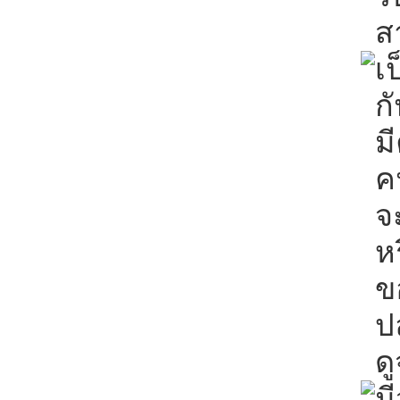
ส
เ
ก
ม
ค
จ
ห
ข
ป
ด
ม