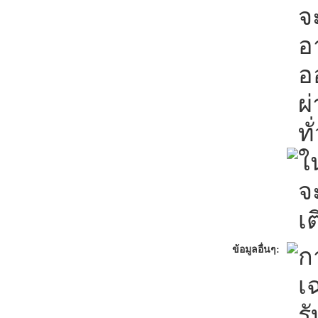
จะ
อ
อ
ผ
ท
ใน
จ
เ
ก
ข้อมูลอื่นๆ:
เ
ร