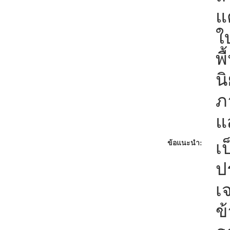
แ
ใ
พื
น
ภ
แ
เ
ข้อแนะนำ:
ป
เ
ข