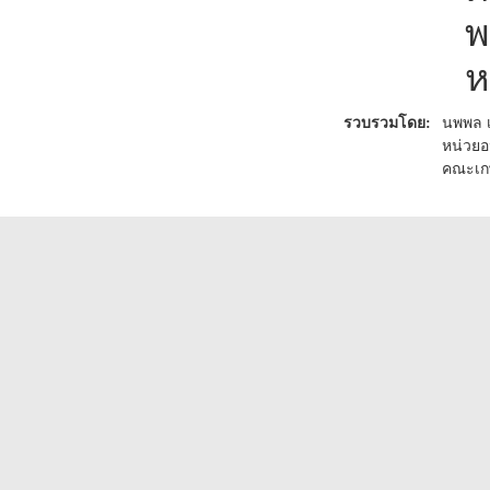
พ
ห
รวบรวมโดย:
นพพล 
หน่วยอ
คณะเก