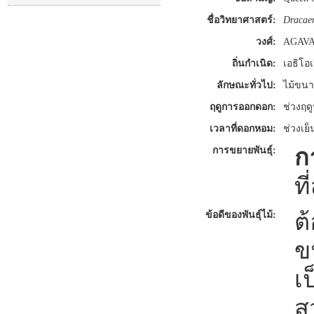
ชื่อวิทยาศาสตร์:
Dracae
วงศ์:
AGAV
ถิ่นกำเนิด:
เอธิโอเ
ลักษณะทั่วไป:
ไม้ขนา
ฤดูการออกดอก:
ช่วงฤด
เวลาที่ดอกหอม:
ช่วงเย็
ก
การขยายพันธุ์:
ท
ต
ข้อดีของพันธุ์ไม้:
ข
เ
ส