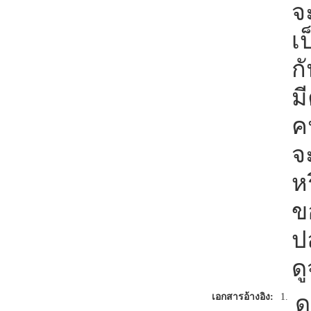
จ
เ
ก
ม
ค
จ
ห
ข
ป
ด
ด
เอกสารอ้างอิง:
1.