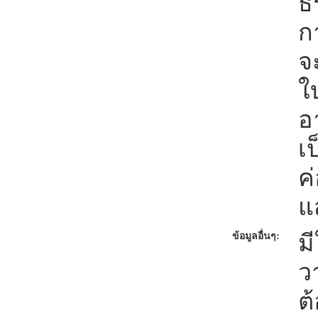
ธ
ก
จ
ใ
อ
เ
ค
แ
ม
ข้อมูลอื่นๆ:
ว
ต