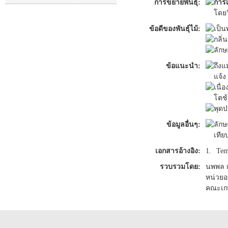
การขยายพันธุ์:
การ
โดยว
ข้อดีของพันธุ์ไม้:
เป็น
กลิ่
ลัก
ข้อแนะนำ:
ถึงแ
แจ้ง
เนื่
โตช้
พุดป
ข้อมูลอื่นๆ:
ลัก
เทีย
เอกสารอ้างอิง:
1.
Tem
รวบรวมโดย:
นพพล 
หน่วยอ
คณะเก