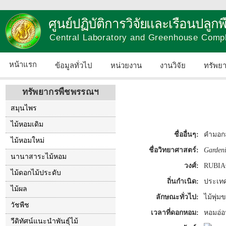
ศูนย์ปฏิบัติการวิจัยและเรือนปลู
Central Laboratory and Greenhouse Comp
หน้าแรก
ข้อมูลทั่วไป
หน่วยงาน
งานวิจัย
ทรัพย
ทรัพยากรพืชพรรณฯ
สมุนไพร
ไม้หอมเดิม
ชื่ออื่นๆ:
คำมอกส
ไม้หอมใหม่
ชื่อวิทยาศาสตร์:
Gardeni
นานาสาระไม้หอม
วงศ์:
RUBI
ไม้ดอกไม้ประดับ
ถิ่นกำเนิด:
ประเท
ไม้ผล
ลักษณะทั่วไป:
ไม้พุ่
วัชพืช
เวลาที่ดอกหอม:
หอมอ่อ
วีดิทัศน์แนะนำพันธุ์ไม้