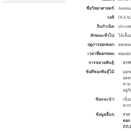
ชื่อวิทยาศาสตร์:
Jasmin
วงศ์:
OLEA
ถิ่นกำเนิด:
ประเทศ
ลักษณะทั่วไป:
ไม้เลื้
ฤดูการออกดอก:
ออกดอ
เวลาที่ดอกหอม:
หอมอ่อ
การขยายพันธุ์:
การ
ข้อดีของพันธุ์ไม้:
ออก
อดท
สามา
อยู่ก
ข้อแนะนำ:
เนื่
ควรม
ข้อมูลอื่นๆ:
ราก
ดอก
ดีทีเ