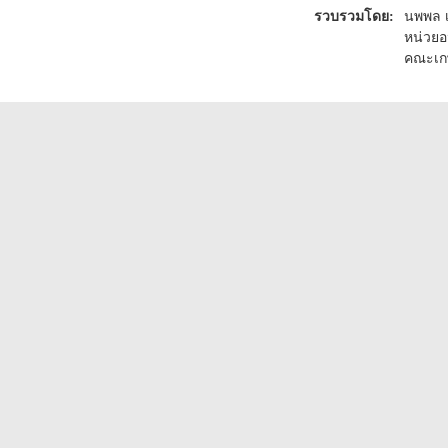
รวบรวมโดย:
นพพล 
หน่วยอ
คณะเก