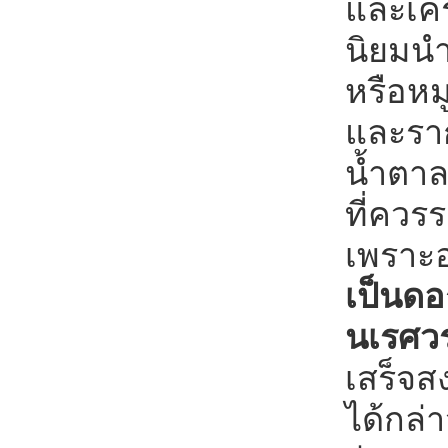
และเคร
นิยมนำ
หรือหมู
และราก
น้ำตาล
ที่ควรร
เพราะอ
เป็นดอ
นเรศว
เสร็จส
ได้กล่