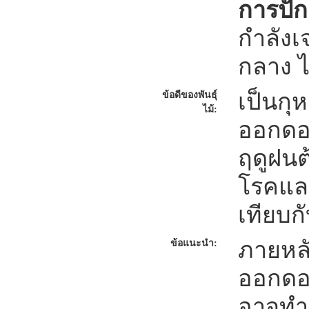
การปั
กำลังเ
กลาง ไ
เป็นกุห
ข้อดีของพันธุ์
ไม้:
ออกดอ
ฤดูฝน
โรคแล
เทียบก
ภายหลั
ข้อแนะนำ:
ออกดอก
อาจทำใ