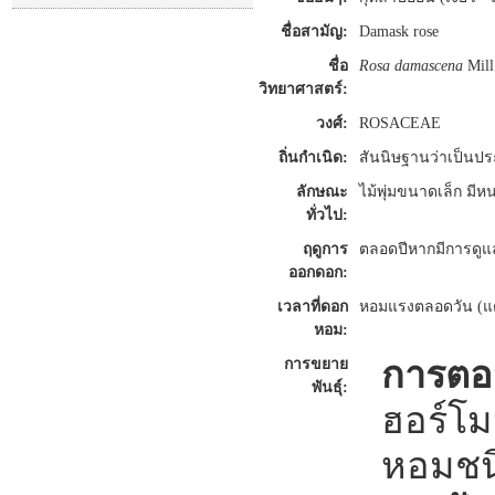
ชื่อสามัญ:
Damask rose
ชื่อ
Rosa
damascena
Mill
วิทยาศาสตร์:
วงศ์:
ROSACEAE
ถิ่นกำเนิด:
สันนิษฐานว่าเป็นปร
ลักษณะ
ไม้พุ่มขนาดเล็ก ม
ทั่วไป:
ฤดูการ
ตลอดปีหากมีการดูแลร
ออกดอก:
เวลาที่ดอก
หอมแรงตลอดวัน (แต่
หอม:
การตอน
การขยาย
พันธุ์:
ฮอร์โม
หอมชนิ