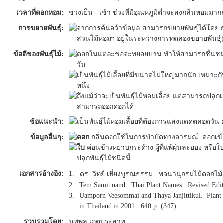
เวลาที่ดอกหอม:
ช่วงเย็น - เช้า ช่วงที่มีอุณหภูมิต่ำจะส่งกลิ่นหอมมากก
การขยายพันธุ์:
จากการค้นคว้าข้อมูล สามารถขยายพันธุ์ได้โดย
สวนไม้หอมฯ อยู่ในระหว่างการทดลองขยายพันธุ์
ข้อดีของพันธุ์ไม้:
ดอกในแต่ละช่อจะทยอยบาน ทำให้สามารถชื่น
วัน
เป็นพันธุ์ไม้เลื้อยที่มีขนาดไม่ใหญ่มากนัก เหมาะ
หนึ่ง
ถึงแม้ว่าจะเป็นพันธุ์ไม้หอมเลื้อย แต่สามารถปลูกเ
สามารถออกดอกได้
ข้อแนะนำ:
เป็นพันธุ์ไม้หอมเลื้อยที่ต้องการแสงแดดตลอดวั
ข้อมูลอื่นๆ:
ดอก
กลิ่นดอกใช้ในการบำบัดทางอารมณ์ ดอกเข้า
ใบ
ค่อนข้างหยาบกระด้าง ผู้ที่แพ้ฝุ่นละออง หรือ
ปลูกพันธุ์ไม้ชนิดนี้
เอกสารอ้างอิง:
1.
ดร. วิทย์ เที่ยงบูรณธรรม. พจนานุกรมไม้ดอกไม้
2.
Tem Samitinand. Thai Plant Names. Revised Edit
3.
Uamporn Veesommai and Thaya Janjittikul. Plant 
in Thailand in 2001. 640 p. (347)
รวบรวมโดย:
นพพล เกตุประสาท