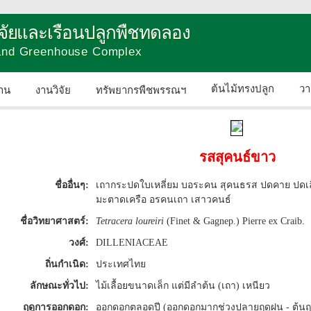
วิจัยและเรือนปลูกพืชทดลอง
 and Greenhouse Complex
ต้นไม้ทรงปลูก
วา
าน
งานวิจัย
ทรัพยากรพืชพรรณฯ
ติดต่อเรา
รสสุคนธ์ขาว
ชื่ออื่นๆ:
เถากระปดใบเหลี่ยม บอระคน สุคนธรส ปดคาย ปดเลื
มะตาดเครือ อรคนเถา เสาวคนธ์
ชื่อวิทยาศาสตร์:
Tetracera loureiri
(Finet & Gagnep.) Pierre ex Craib.
วงศ์:
DILLENIACEAE
ถิ่นกำเนิด:
ประเทศไทย
ลักษณะทั่วไป:
ไม้เลื้อยขนาดเล็ก แต่มีลำต้น (เถา) เหนียว
ฤดูการออกดอก:
ออกดอกตลอดปี (ออกดอกมากช่วงปลายฤดูฝน - ต้นฤ