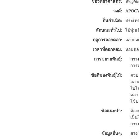
ชื่อวิทยาศาสตร์:
Wrighti
วงศ์:
APOC
ถิ่นกำเนิด:
ประเท
ลักษณะทั่วไป:
ไม้พุ่
ฤดูการออกดอก:
ออกดอ
เวลาที่ดอกหอม:
หอมตล
การขยายพันธุ์:
การ
การ
ข้อดีของพันธุ์ไม้:
ควบค
ออกด
ใบไม
ตลาด
ใช้ป
ข้อแนะนำ:
ต้อง
เป็น
การท
ข้อมูลอื่นๆ:
ยาง