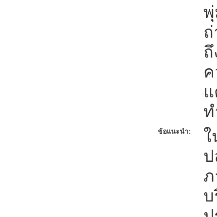
พ
ถ
ถ
ค
แ
ท
ใ
ข้อแนะนำ:
ป
ภ
บร
ป