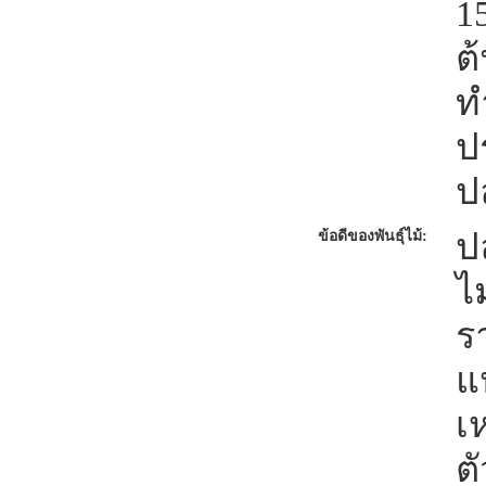
1
ต
ท
ป
ป
ป
ข้อดีของพันธุ์ไม้:
ไ
ร
แ
เ
ต