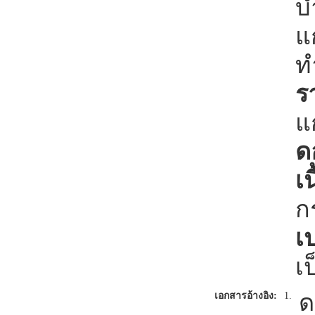
บ
แ
ท
ร
แ
ด
เน
ก
เ
เ
ด
เอกสารอ้างอิง:
1.