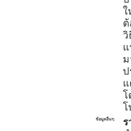
ใ
ต
วิ
แ
ม
ป
แต
โ
โ
ร
ข้อมูลอื่นๆ: