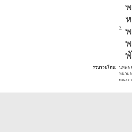
พ
ห
พ
2.
พ
พ
รวบรวมโดย:
นพพล เ
หน่วยอ
คณะเก