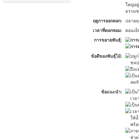
ใหญ่อยู
ธรรมชา
ฤดูการออกดอก:
ปลายฤด
เวลาที่ดอกหอม:
ตอนเย็
การขยายพันธุ์:
การ
การต
ข้อดีของพันธุ์ไม้:
ปลูก
ชลปร
ถึงแ
เป็น
สดกั
ข้อแนะนำ:
เป็น
เวล
เป็น
เวลา
ให้น
พร้อ
ภายห
ช่ว