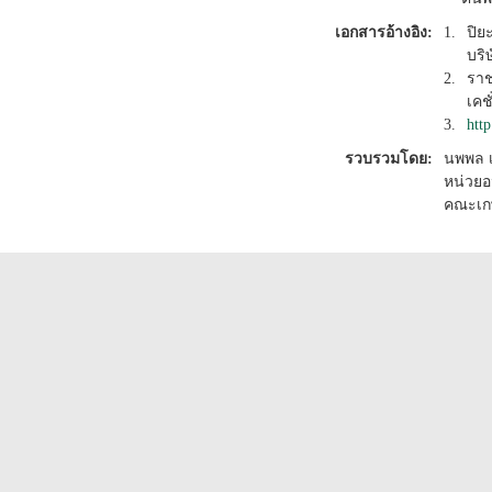
เอกสารอ้างอิง:
1.
ปิย
บริ
2.
ราช
เคช
3.
htt
รวบรวมโดย:
นพพล เ
หน่วยอ
คณะเก