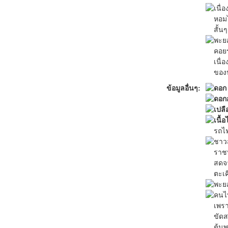
เนื่
หอมไ
สั้นๆ
พะยอ
คอยร
เนื่
ของน
ข้อมูลอื่นๆ:
ดอก
ดอก
เปลื
เนื้อ
รถไฟ
ชาวส
ราชบ
สดจา
ตะเค
พะยอ
คนไท
เพรา
ขัดส
ต้นพ