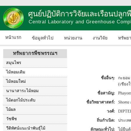
ศูนย์ปฏิบัติการวิจัยและเรือนปลู
Central Laboratory and Greenhouse Comp
หน้าแรก
ข้อมูลทั่วไป
หน่วยงาน
งานวิจัย
ทรัพย
ทรัพยากรพืชพรรณฯ
สมุนไพร
ไม้หอมเดิม
ชื่ออื่นๆ:
กะยอม 
ไม้หอมใหม่
(เชียง
นานาสาระไม้หอม
ชื่อสามัญ:
Phayo
ไม้ดอกไม้ประดับ
ชื่อวิทยาศาสตร์:
Shorea 
ไม้ผล
วงศ์:
DIPT
วัชพืช
ถิ่นกำเนิด:
ประเทศ
วีดิทัศน์แนะนำพันธุ์ไม้
ลักษณะทั่วไป:
ไม้ยืน