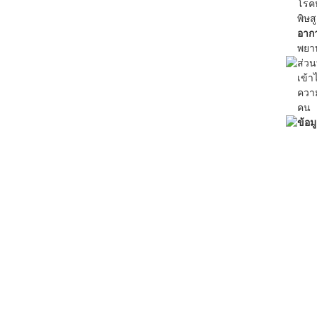
โรคห
พิษส
อาก
พยา
ส่วน
เข้า
ความ
คน
ข้อม