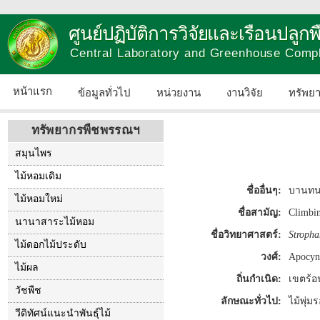
ศูนย์ปฏิบัติการวิจัยและเรือนปลู
Central Laboratory and Greenhouse Comp
หน้าแรก
ข้อมูลทั่วไป
หน่วยงาน
งานวิจัย
ทรัพย
ทรัพยากรพืชพรรณฯ
สมุนไพร
ไม้หอมเดิม
ชื่ออื่นๆ:
บานทน 
ไม้หอมใหม่
ชื่อสามัญ:
Climbin
นานาสาระไม้หอม
ชื่อวิทยาศาสตร์:
Stropha
ไม้ดอกไม้ประดับ
วงศ์:
Apocyn
ไม้ผล
ถิ่นกำเนิด:
เขตร้อน
วัชพืช
ลักษณะทั่วไป:
ไม้พุ่
วีดิทัศน์แนะนำพันธุ์ไม้