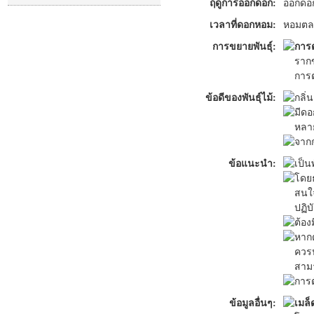
ฤดูการออกดอก:
ออกดอ
เวลาที่ดอกหอม:
หอมตลอ
การขยายพันธุ์:
การ
รากข
การต
ข้อดีของพันธุ์ไม้:
กลิ่
มีด
หลา
จากก
ข้อแนะนำ:
เป็น
โดยธ
สนใจ
ปฏิบ
ต้อง
หากต
ควร
สามา
การต
ข้อมูลอื่นๆ:
เมล็