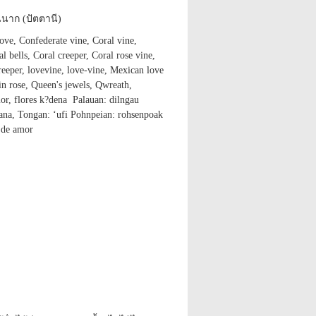
นาก (ปัตตานี)
ove, Confederate vine, Coral vine,
l bells, Coral creeper, Coral rose vine,
creeper, lovevine, love-vine, Mexican love
n rose, Queen's jewels, Qwreath,
r, flores k?dena Palauan: dilngau
ntana, Tongan: ‘ufi Pohnpeian: rohsenpoak
 de amor