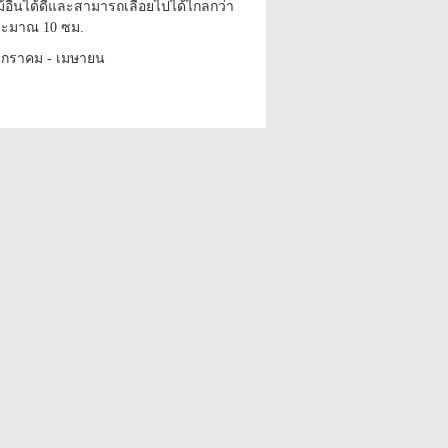
ม้อื่นได้ดีและสามารถเลื้อยไปได้ไกลกว่า
ประมาณ 10 ซม.
มกราคม - เมษายน
หรือซุ้มประตู หรือทำซุ้มหลังคา
al, plants
, tracheophytes
tes, seed plants, phan?rogames
ou?es, buckwheat
n. – confederate vine, Mexican coral