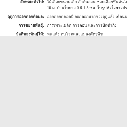
ลักษณะทั่วไป:
ไม้เลื้อยขนาดเล็ก ลำต้นอ่อน ชอบเลื้อยขึ้นต้นไ
10 ม. ก้านใบยาว 0.6-1.5 ซม. ใบรูปหัวใจยาว
ฤดูการออกดอกติดผล:
ออกดอกตลอดปี ออกดอกมากช่วงฤดูแล้ง เดือน
การขยายพันธุ์:
การเพาะเมล็ด การตอน และการปักชำกิ่ง
ข้อดีของพันธุ์ไม้:
ทนแล้ง ทนโรคและแมลงศัตรูพืช
ข้อแนะนำ:
เหมาะกับการปลูกลงดินบริเวณริมกำแพง ริมรั้ว 
ข้อมูลอื่นๆ:
Taxonomic Hierarchy
Kingdom
Plantae – plantes, Planta, Veget
Subkingdom
Viridiplantae
Infrakingdom
Streptophyta – land plants
Superdivision
Embryophyta
Division
Tracheophyta – vascular plants
Subdivision
Spermatophytina – spermatophy
Class
Magnoliopsida
Superorder
Caryophyllanae
Order
Caryophyllales
Family
Polygonaceae – knotweed, ren
Genus
Antigonon Endl.
Species
Antigonon leptopus Hook. & Ar