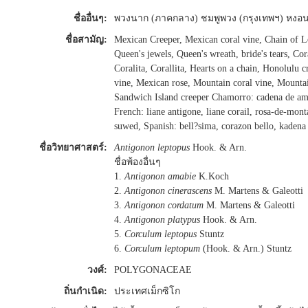
ชื่ออื่นๆ:
พวงนาก (ภาคกลาง) ชมพูพวง (กรุงเทพฯ) หงอน
ชื่อสามัญ:
Mexican Creeper, Mexican coral vine, Chain of L
Queen's jewels, Queen's wreath, bride's tears, Cora
Coralita, Corallita, Hearts on a chain, Honolulu 
vine, Mexican rose, Mountain coral vine, Mountai
Sandwich Island creeper Chamorro: cadena de amo
French: liane antigone, liane corail, rosa-de-mo
suwed, Spanish: bell?sima, corazon bello, kadena
ชื่อวิทยาศาสตร์:
Antigonon leptopus
Hook. & Arn.
ชื่อพ้องอื่นๆ
1.
Antigonon amabie
K.Koch
2.
Antigonon cinerascens
M. Martens & Galeotti
3.
Antigonon cordatum
M. Martens & Galeotti
4.
Antigonon platypus
Hook. & Arn.
5.
Corculum leptopus
Stuntz
6.
Corculum leptopum
(Hook. & Arn.) Stuntz
วงศ์:
POLYGONACEAE
ถิ่นกำเนิด:
ประเทศเม็กซิโก