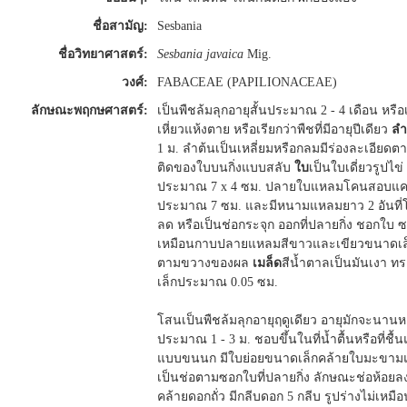
ชื่อสามัญ:
Sesbania
ชื่อวิทยาศาสตร์:
Sesbania javaica
Mig.
วงศ์:
FABACEAE (PAPILIONACEAE)
ลักษณะพฤกษศาสตร์:
เป็นพืชล้มลุกอายุสั้นประมาณ 2 - 4 เดือน หรื
เหี่ยวแห้งตาย หรือเรียกว่าพืชที่มีอายุปีเดียว
ลำ
1 ม. ลำต้นเป็นเหลี่ยมหรือกลมมีร่องละเอีย
ติดของใบบนกิ่งแบบสลับ
ใบ
เป็นใบเดี่ยวรูปไ
ประมาณ 7 x 4 ซม. ปลายใบแหลมโคนสอบแคบ 
ประมาณ 7 ซม. และมีหนามแหลมยาว 2 อันที
ลด หรือเป็นช่อกระจุก ออกที่ปลายกิ่ง ชอกใบ ซ
เหมือนกาบปลายแหลมสีขาวและเขียวขนาดเ
ตามขวางของผล
เมล็ด
สีน้ำตาลเป็นมันเงา 
เล็กประมาณ 0.05 ซม.
โสนเป็นพืชล้มลุกอายุฤดูเดียว อายุมักจะนานห
ประมาณ 1 - 3 ม. ชอบขึ้นในที่น้ำตื้นหรือที่ช
แบบขนนก มีใบย่อยขนาดเล็กคล้ายใบมะขามแ
เป็นช่อตามซอกใบที่ปลายกิ่ง ลักษณะช่อห้อยล
คล้ายดอกถั่ว มีกลีบดอก 5 กลีบ รูปร่างไม่เหม