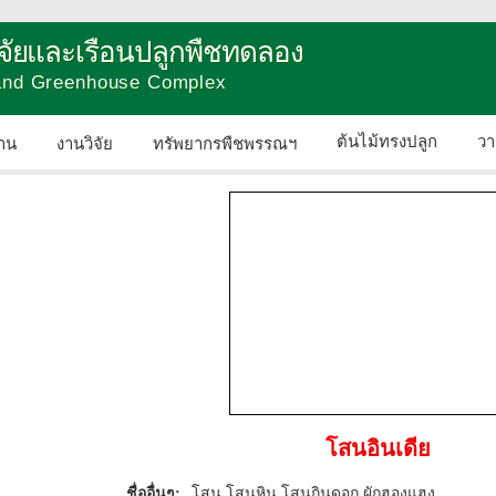
วิจัยและเรือนปลูกพืชทดลอง
 and Greenhouse Complex
ต้นไม้ทรงปลูก
วา
าน
งานวิจัย
ทรัพยากรพืชพรรณฯ
ติดต่อเรา
โสนอินเดีย
ชื่ออื่นๆ:
โสน โสนหิน โสนกินดอก ผักฮองแฮง