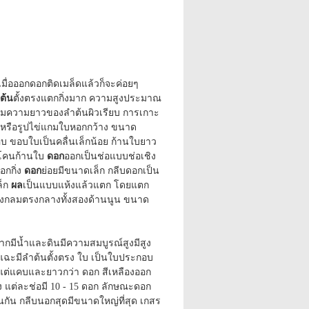
อเมื่อออกดอกติดเมล็ดแล้วก็จะค่อยๆ
ต้น
ตั้งตรงแตกกิ่งมาก ความสูงประมาณ
ดตามความยาวของลำต้นผิวเรียบ การเกาะ
ข่ หรือรูปไข่แกมใบหอกกว้าง ขนาด
ขอบใบเป็นคลื่นเล็กน้อย ก้านใบยาว
่โคนก้านใบ
ดอก
ออกเป็นช่อแบบช่อเชิง
อกกิ่ง
ดอก
ย่อยมีขนาดเล็ก กลีบดอกเป็น
ล็ก
ผล
เป็นแบบแห้งแล้วแตก โดยแตก
ทรงกลมตรงกลางทั้งสองด้านนูน ขนาด
ากมีน้ำและดินมีความสมบูรณ์สูงมีสูง
ื้นแฉะมีลำต้นตั้งตรง ใบ เป็นใบประกอบ
ต่แคบและยาวกว่า ดอก สีเหลืองออก
ง แต่ละช่อมี 10 - 15 ดอก ลักษณะดอก
ือนกัน กลีบนอกสุดมีขนาดใหญ่ที่สุด เกสร