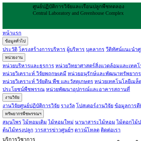
ศูนย์ปฏิบัติการวิจัยและเรือนปลูกพืชทดลอง
Central Laboratory and Greenhouse Complex
หน้าแรก
ข้อมูลทั่วไป
ประวัติ
โครงสร้างการบริหาร
ผู้บริหาร
บุคลากร
วีดิทัศน์แนะนำศู
หน่วยงาน
หน่วยบริหารและธุรการ
หน่วยวิทยาศาสตร์สิ่งแวดล้อมและเทคโ
หน่วยวิเคราะห์ วิจัยพฤกษเคมี
หน่วยอนุรักษ์และพัฒนาทรัพยาก
หน่วยวิเคราะห์ วิจัยดิน พืช และวัสดุเกษตร
หน่วยเทคโนโลยีเมล็ดพ
ประโยชน์พืชพรรณ
หน่วยพัฒนาอุปกรณ์และอาคารสถานที่
งานวิจัย
งานวิจัยศูนย์ปฏิบัติการวิจัย
รางวัล
โปสเตอร์งานวิจัย
ข้อมูลการตี
ทรัพยากรพืชพรรณฯ
สมุนไพร
ไม้หอมเดิม
ไม้หอมใหม่
นานาสาระไม้หอม
ไม้ดอกไม้ป
ต้นไม้ทรงปลูก
วารสารข่าวศูนย์ฯ
ดาวน์โหลด
ติดต่อเรา
บริการวิชาการ