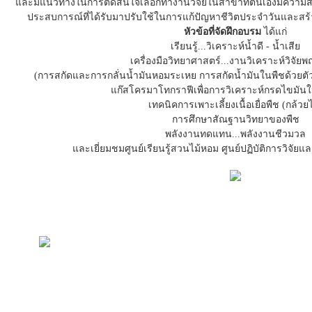
และมีแนวทางในการตัดสินใจเลือกทำงานวิจัยในสาขาที่ตนเองมีความ
ประสบการณ์ที่ได้รับมาปรับใช้ในการแก้ปัญหาชีวิตประจำวันและสร
หัวข้อที่จัดฝึกอบรม
ได้แก่
เรียนรู้...วิเคราะห์น้ำดี - น้ำเสีย
เครื่องมือวิทยาศาสตร์...งานวิเคราะห์วิจัยพ
(การสกัดและการกลั่นน้ำมันหอมระเหย การสกัดน้ำมันในพืชด้วยตัวท
แก๊สโครมาโทกราฟีเพื่อการวิเคราะห์กรดไขมันใ
เทคนิคการเพาะเลี้ยงเนื้อเยื่อพืช (กล้วยไ
การศึกษาสัณฐานวิทยาของพืช
พลังงานทดแทน...พลังงานชีวมวล
และเยี่ยมชมศูนย์เรียนรู้สวนไม้หอม ศูนย์ปฏิบัติการวิจัย