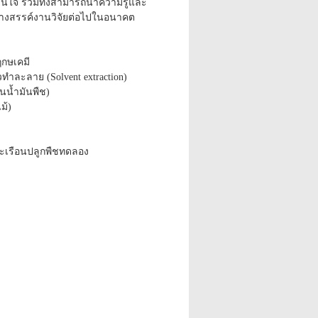
สนใจ รวมทั้งสามารถนำความรู้และ
้างสรรค์งานวิจัยต่อไปในอนาคต
ฤกษเคมี
ำละลาย (Solvent extraction)
นน้ำมันพืช)
ม้)
และเรือนปลูกพืชทดลอง