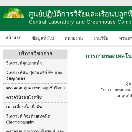
ศูนย์ปฏิบัติการวิจัยและเรือนปลู
Central Laboratory and Greenhouse Comp
หน้าแรก
ข้อมูลทั่วไป
หน่วยงาน
งานวิจัย
ทรัพย
บริการวิชาการ
การถ่ายทอดเทคโนโ
วิเคราะห์คุณภาพน้ำ
วิเคราะห์ดิน ปุ๋ยอินทรีย์ พืช และ
วัสดุเกษตร
ศูน
ตรวจสอบคุณภาพทางจุลชีววิทยา
"การถ่ายทอดเทคโ
ณ ศูนย์
ตรวจวินิจฉัยโรคพืช
เพาะเลี้ยงเนื้อเยื่อพืช
วิเคราะห์ วิจัยด้วยเทคนิค
Chromatography
ตรวจสอบคุณภาพเมล็ดพันธุ์ และ