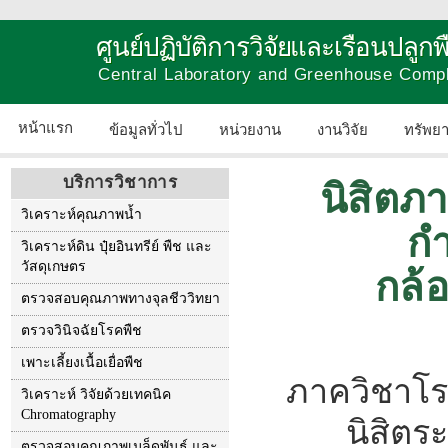
ศูนย์ปฏิบัติการวิจัยและเรือนปลู
Central Laboratory and Greenhouse Comp
หน้าแรก
ข้อมูลทั่วไป
หน่วยงาน
งานวิจัย
ทรัพย
บริการวิชาการ
นิสิตภ
วิเคราะห์คุณภาพน้ำ
ก
วิเคราะห์ดิน ปุ๋ยอินทรีย์ พืช และ
วัสดุเกษตร
กล้
ตรวจสอบคุณภาพทางจุลชีววิทยา
ตรวจวินิจฉัยโรคพืช
เพาะเลี้ยงเนื้อเยื่อพืช
ภาควิชาโ
วิเคราะห์ วิจัยด้วยเทคนิค
Chromatography
นิสิตร
ตรวจสอบคุณภาพเมล็ดพันธุ์ และ