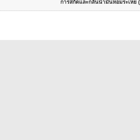
การสกัดและกลั่นน้ำมันหอมระเหย (