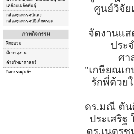
ศูนย์วิจ
เคลือบเมล็ดพันธุ์
กล้องจุลทรรศน์และ
กล้องจุลทรรศน์อิเล็กตรอน
จัดงานแสด
ภาพกิจกรรม
ประจ
ฝึกอบรม
ศึกษาดูงาน
ศา
ค่ายวิทยาศาสตร์
"เกษียณเกษม
กิจกรรมศูนย์ฯ
รักพี่ด้ว
ดร.มณี ตันต
ประเสริฐ 
ดร.เนตรชน