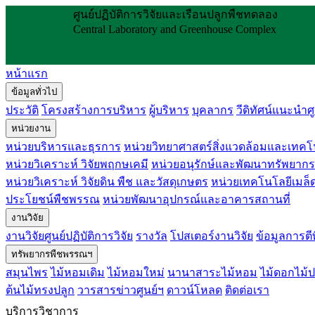
ศูนย์ปฏิบัติการวิจัยและเรือนปลูกพืชทดลอง
Central Laboratory and Greenhouse Complex
หน้าแรก
ข้อมูลทั่วไป
ประวัติ
โครงสร้างการบริหาร
ผู้บริหาร
บุคลากร
วีดิทัศน์แนะนำศู
หน่วยงาน
หน่วยบริหารและธุรการ
หน่วยวิทยาศาสตร์สิ่งแวดล้อมและเทคโ
หน่วยวิเคราะห์ วิจัยพฤกษเคมี
หน่วยอนุรักษ์และพัฒนาทรัพยาก
หน่วยวิเคราะห์ วิจัยดิน พืช และวัสดุเกษตร
หน่วยเทคโนโลยีเมล็ดพ
ประโยชน์พืชพรรณ
หน่วยพัฒนาอุปกรณ์และอาคารสถานที่
งานวิจัย
งานวิจัยศูนย์ปฏิบัติการวิจัย
รางวัล
โปสเตอร์งานวิจัย
ข้อมูลการตี
ทรัพยากรพืชพรรณฯ
สมุนไพร
ไม้หอมเดิม
ไม้หอมใหม่
นานาสาระไม้หอม
ไม้ดอกไม้ป
ต้นไม้ทรงปลูก
วารสารข่าวศูนย์ฯ
ดาวน์โหลด
ติดต่อเรา
บริการวิชาการ